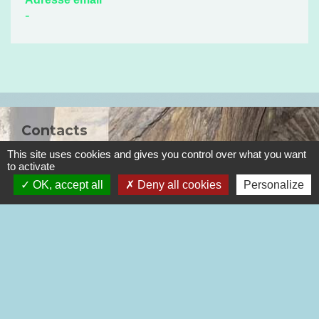
-
Contacts
This site uses cookies and gives you control over what you want
Commune de Chagnon
to activate
72 rue de la Fontaine Disparue
OK, accept all
Deny all cookies
Personalize
42800 Chagnon - FRANCE
+33 4 77 75 44 10
Mentions légales
-
Politique de confidentialité
-
Accessibilité
-
Plan du site
-
Gestion des cookies