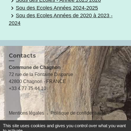
keyboard_arrow_right
Sous des Ecoles - Année 2025 2026
keyboard_arrow_right
Sou des Ecoles Années 2024-2025
keyboard_arrow_right
Sou des Ecoles Années de 2020 à 2023 -
2024
Contacts
Commune de Chagnon
72 rue de la Fontaine Disparue
42800 Chagnon - FRANCE
+33 4 77 75 44 10
Mentions légales
-
Politique de confidentialité
-
Accessibilité
-
Plan du site
-
Gestion des cookies
This site uses cookies and gives you control over what you want
to activate