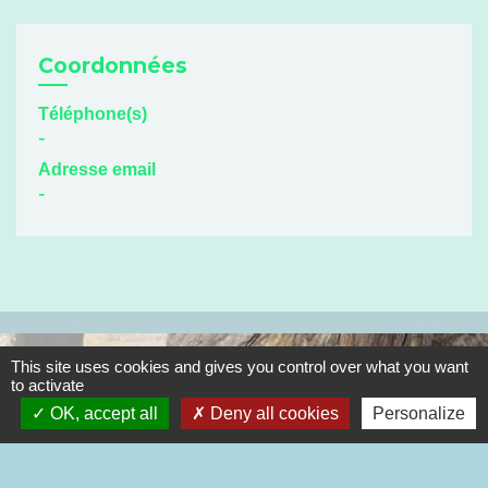
Coordonnées
Téléphone(s)
-
Adresse email
-
Contacts
This site uses cookies and gives you control over what you want
to activate
Commune de Chagnon
OK, accept all
Deny all cookies
Personalize
72 rue de la Fontaine Disparue
42800 Chagnon - FRANCE