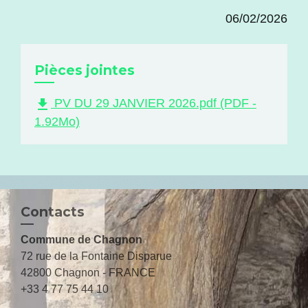
06/02/2026
Pièces jointes
file_download
PV DU 29 JANVIER 2026.pdf (PDF -
1.92Mo)
Contacts
Commune de Chagnon
72 rue de la Fontaine Disparue
42800 Chagnon - FRANCE
+33 4 77 75 44 10