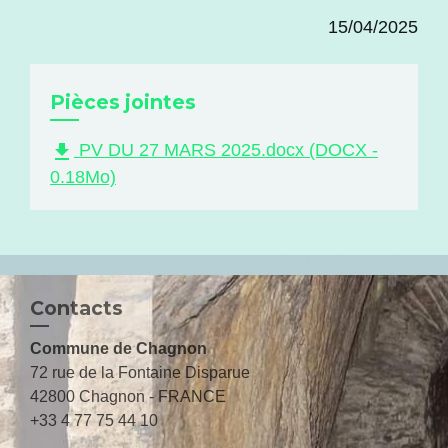
15/04/2025
Pièces jointes
file_download
PV DU 27 MARS 2025.docx (DOCX -
0.18Mo)
Contacts
Commune de Chagnon
72 rue de la Fontaine Disparue
42800 Chagnon - FRANCE
+33 4 77 75 44 10