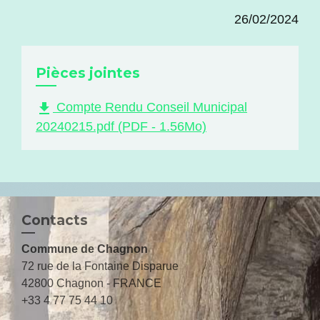
26/02/2024
Pièces jointes
file_download
Compte Rendu Conseil Municipal
20240215.pdf (PDF - 1.56Mo)
Contacts
Commune de Chagnon
72 rue de la Fontaine Disparue
42800 Chagnon - FRANCE
+33 4 77 75 44 10