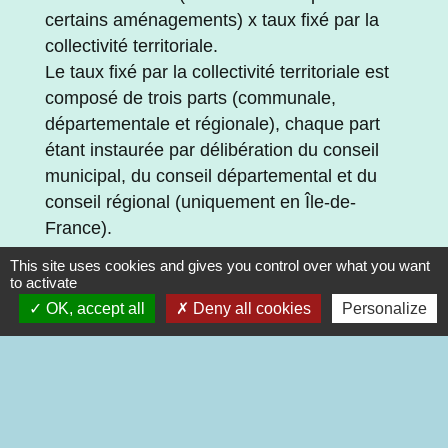
certains aménagements) x taux fixé par la
collectivité territoriale.
Le taux fixé par la collectivité territoriale est
composé de trois parts (communale,
départementale et régionale), chaque part
étant instaurée par délibération du conseil
municipal, du conseil départemental et du
conseil régional (uniquement en Île-de-
France).
This site uses cookies and gives you control over what you want
to activate
Récapitulatif de la législation pour une
OK, accept all
Deny all cookies
Personalize
piscine hors sol ou enterrée
Vous trouverez ci-dessous le site où tous
seront tous les renseignements sur le code
de l'urbanisme qui encadre la construction