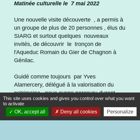
Matinée culturelle le 7 mai 2022
Une nouvelle visite découverte , a permis à
un groupe de plus de 20 personnes , élus du
SIARG et surtout quelques nouveaux
invités, de découvrir le tronçon de
l'Aqueduc Romain du Gier de Chagnon à
Génilac.
Guidé comme toujours par Yves
Alamercery, délégué à la valorisation du
patrimoine , nous avons parcouru durant
This site uses cookies and gives you control over what you want
cette matinée ensoleillée , les sentiers
to activate
chagnotaires afin de faire découvrir
OK, accept all
Deny all cookies
Personalize
quelques vestiges de l'aqueduc comme :
la pierre d'Hadrien , l
a c
ave du curé , le