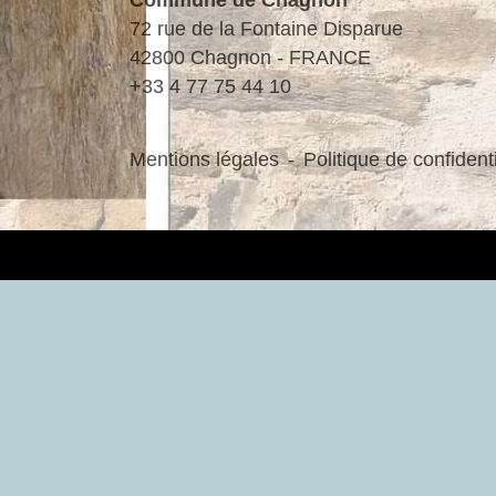
Commune de Chagnon
72 rue de la Fontaine Disparue
42800 Chagnon - FRANCE
+33 4 77 75 44 10
Mentions légales
-
Politique de confidenti