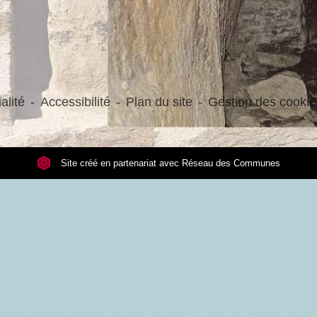
alité
-
Accessibilité
-
Plan du site
-
Gestion des cookie
Site créé en partenariat avec Réseau des Communes